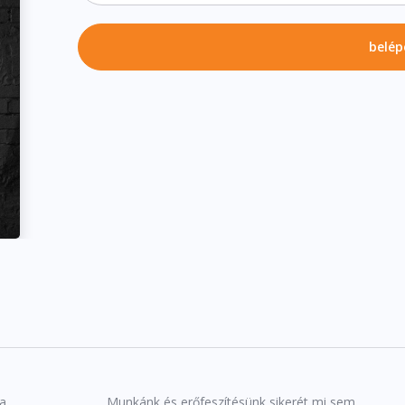
belép
 a
Munkánk és erőfeszítésünk sikerét mi sem