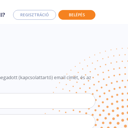
I?
REGISZTRÁCIÓ
BELÉPÉS
egadott (kapcsolattartó) email címét, és az