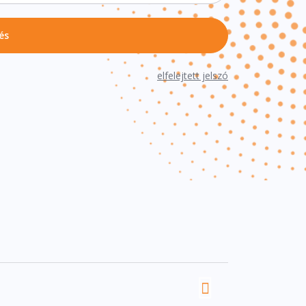
és
elfelejtett jelszó