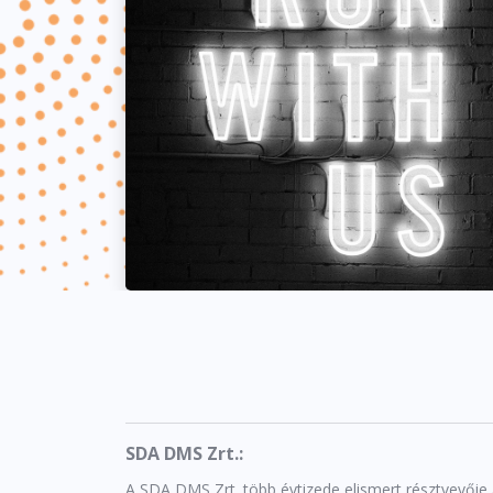
SDA DMS Zrt.:
A SDA DMS Zrt. több évtizede elismert résztvevője